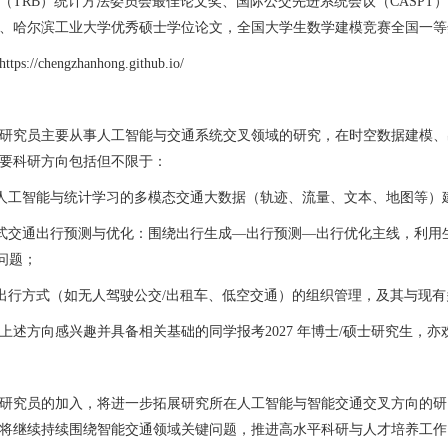
（TRB）统计方法委员会最佳论文奖、国际公交先进系统会议（CASPT）最
、哈尔滨工业大学优秀硕士学位论文，全国大学生数学建模竞赛全国一等
https://chengzhanhong.github.io/
研究员主要从事人工智能与交通系统交叉领域的研究，在时空数据建模、
要科研方向包括但不限于：
人工智能与统计学习的多模态交通大数据（轨迹、流量、文本、地图等）
式交通出行预测与优化：围绕出行生成
—
出行预测
—
出行优化主线，利用
问题；
出行方式（如无人驾驶公交
/
出租车、低空交通）的组织管理，及其与现有
上述方向感兴趣并具备相关基础的同学报考
2027
年博士
/
硕士研究生，亦
研究员的加入，将进一步拓展研究所在人工智能与智能交通交叉方向的研
将继续持续围绕智能交通领域关键问题，推进高水平科研与人才培养工作