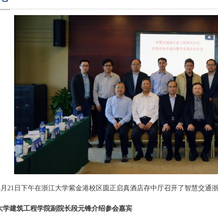
4
月
21
日下午在浙江大学紫金港校区圆正启真酒店存中厅召开了智慧交通
大学建筑工程学院副院长段元锋介绍参会嘉宾