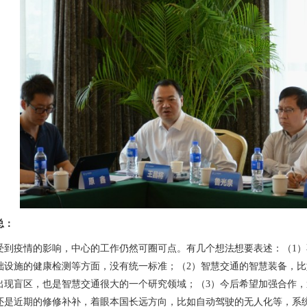
总：
受到疫情的影响，中心的工作仍然可圈可点。有几个想法想要表述：（
1
）
础设施的健康检测等方面，没有统一标准；（
2
）智慧交通的智慧装备，比
出现盲区，也是智慧交通很大的一个研究领域；（
3
）今后希望加强合作，
还是近期的修修补补，着眼本国长远方向，比如自动驾驶的无人化等，系