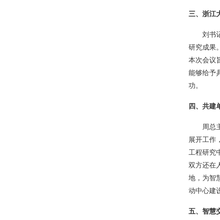
三、浙江
刘书
研究成果
本次会议
能够给予
功。
四、共建
周总
展开工作
工程研究
双方还在
地，为智
动中心建
五、智慧