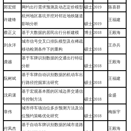
郑宏煜
网约出行需求预测及动态定价模型
硕士
2019
陈喜群
杭州地区基坑开挖对邻近地铁隧道
许建锋
王福建
影响分析
硕士
2019
蔡正义
基于大数据的居民出行分析建模
博士
2018
王殿海
城市信号交叉口排队模型及在稀疏
刘永洋
王亦兵
移动检测条件下的重构
硕士
2018
基于车牌识别数据的交通出行特征
龚越
王殿海
分析
硕士
2018
基于车牌自动识别数据的机动车出
阮树斌
王福建
行路径挖掘算法研究
硕士
2018
基于宏观基本图的区域边界交通信
沈莉潇
金盛
号控制方法
硕士
2018
城市停车场泊位多步预测方法及泊
章伟
梅振宇
位预约策略优化研究
硕士
2018
基于自动车牌识别数据的城市道路
付凤杰
王殿海