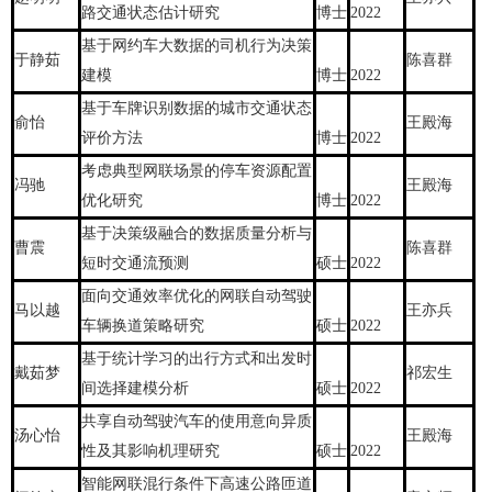
路交通状态估计研究
博士
2022
基于网约车大数据的司机行为决策
于静茹
陈喜群
建模
博士
2022
基于车牌识别数据的城市交通状态
俞怡
王殿海
评价方法
博士
2022
考虑典型网联场景的停车资源配置
冯驰
王殿海
优化研究
博士
2022
基于决策级融合的数据质量分析与
曹震
陈喜群
短时交通流预测
硕士
2022
面向交通效率优化的网联自动驾驶
马以越
王亦兵
车辆换道策略研究
硕士
2022
基于统计学习的出行方式和出发时
戴茹梦
祁宏生
间选择建模分析
硕士
2022
共享自动驾驶汽车的使用意向异质
汤心怡
王殿海
性及其影响机理研究
硕士
2022
智能网联混行条件下高速公路匝道