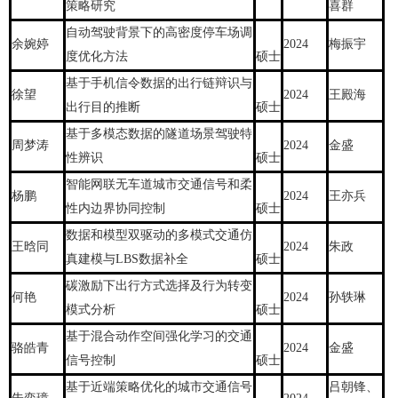
策略研究
喜群
自动驾驶背景下的高密度停车场调
余婉婷
2024
梅振宇
度优化方法
硕士
基于手机信令数据的出行链辩识与
徐望
2024
王殿海
出行目的推断
硕士
基于多模态数据的隧道场景驾驶特
周梦涛
2024
金盛
性辨识
硕士
智能网联无车道城市交通信号和柔
杨鹏
2024
王亦兵
性内边界协同控制
硕士
数据和模型双驱动的多模式交通仿
王晗同
2024
朱政
真建模与LBS数据补全
硕士
碳激励下出行方式选择及行为转变
何艳
2024
孙轶琳
模式分析
硕士
基于混合动作空间强化学习的交通
骆皓青
2024
金盛
信号控制
硕士
基于近端策略优化的城市交通信号
吕朝锋、