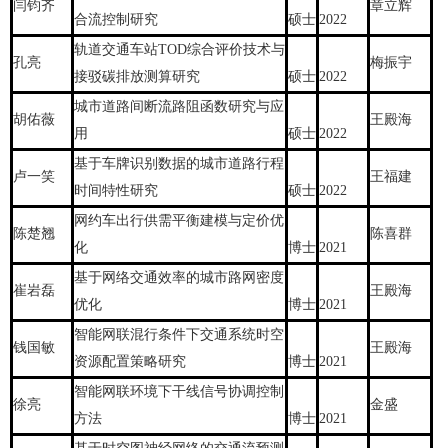
闫钧齐
章立辉
合流控制研究
硕士
2022
轨道交通车站TOD综合评价技术与
孔亮
梅振宇
接驳碳排放测算研究
硕士
2022
城市道路间断流路阻函数研究与应
胡佑薇
王殿海
用
硕士
2022
基于车牌识别数据的城市道路行程
卢一笑
王福建
时间特性研究
硕士
2022
网约车出行供需平衡建模与定价优
陈楚翘
陈喜群
化
博士
2021
基于网络交通效率的城市路网密度
崔岩磊
王殿海
优化
博士
2021
智能网联混行条件下交通系统时空
钱国敏
王殿海
资源配置策略研究
博士
2021
智能网联环境下干线信号协调控制
徐亮
金盛
方法
博士
2021