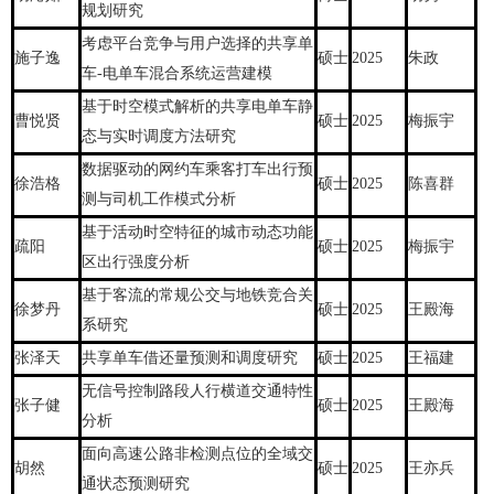
规划研究
考虑平台竞争与用户选择的共享单
施子逸
硕士
2025
朱政
车-电单车混合系统运营建模
基于时空模式解析的共享电单车静
曹悦贤
硕士
2025
梅振宇
态与实时调度方法研究
数据驱动的网约车乘客打车出行预
徐浩格
硕士
2025
陈喜群
测与司机工作模式分析
基于活动时空特征的城市动态功能
疏阳
硕士
2025
梅振宇
区出行强度分析
基于客流的常规公交与地铁竞合关
徐梦丹
硕士
2025
王殿海
系研究
张泽天
共享单车借还量预测和调度研究
硕士
2025
王福建
无信号控制路段人行横道交通特性
张子健
硕士
2025
王殿海
分析
面向高速公路非检测点位的全域交
胡然
硕士
2025
王亦兵
通状态预测研究