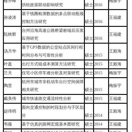
楼齐峰
梅振宇
供给政策联动影响研究
硕士
2016
基于线圈检测数据的多点联动瓶颈
孙凌涛
王福建
控制方法研究
硕士
2016
台州沿海高速公路桥梁桩端后压浆
阮映辉
王福建
应用研究
硕士
2016
基于GPS数据的公交站点区间行程
汤月华
王殿海
时间分布与可靠性分析
硕士
2015
叶盈
出行方式链成本测算方法研究
硕士
2015
王殿海
兰天
住宅小区停车难分析及对策研究
硕士
2015
梅振宇
杭州市城市非机动车出行空间保障
陶坚
梅振宇
相关研究
硕士
2015
戴美伟
城市快速路交通流特性分析
硕士
2015
王福建
面向交通控制的时段划分与子区划
赵伟明
王殿海
分
硕士
2014
韦薇
基于仿真的路网宏观基本图研究
硕士
2014
王福建