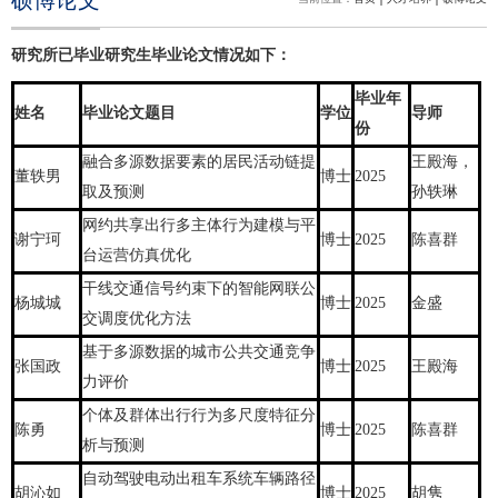
硕博论文
研究所已毕业研究生毕业论文情况如下：
毕业年
姓名
毕业论文题目
学位
导师
份
融合多源数据要素的居民活动链提
王殿海，
董轶男
博士
2025
取及预测
孙轶琳
网约共享出行多主体行为建模与平
谢宁珂
博士
2025
陈喜群
台运营仿真优化
干线交通信号约束下的智能网联公
杨城城
博士
2025
金盛
交调度优化方法
基于多源数据的城市公共交通竞争
张国政
博士
2025
王殿海
力评价
个体及群体出行行为多尺度特征分
陈勇
博士
2025
陈喜群
析与预测
自动驾驶电动出租车系统车辆路径
胡沁如
博士
2025
胡隽