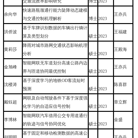
交通流效率影响研究
博士
2023
快速路瓶颈通行能力陡降动态建模
余向华
王亦兵
与交通控制机理解析
博士
2023
基于车牌识别数据的车辆出行熵计
洪侨波
王福建
算及类型划分
硕士
2023
降雨对城市路网交通状态影响机理
黄莉莎
王殿海
分析
硕士
2023
智能网联无车道划分高速公路内边
金旭峰
王亦兵
界与匝道协同最优控制
硕士
2023
基于深度学习的地铁OD客流短时
沈楼涛
陈喜群
预测
硕士
2023
网联及自动驾驶条件下基于深度强
戴钰超
章立辉
化学习的自适应信号控制
硕士
2023
智能网联汽车借用公交专用道通行
李博林
金盛
的轨迹与信号协同优化
硕士
2023
基于固定和移动检测数据的高速公
赵明明
王亦兵