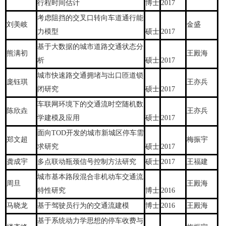
行程时间估计
博士
2017
考虑阻挡的交叉口转向车道通行能
刘美岐
金盛
力模型
硕士
2017
基于大数据的城市道路交通状态分
熊满初
王殿海
析
硕士
2017
城市快速路交通拥堵与出口匝道锁
庞钰琪
王亦兵
闭研究
硕士
2017
车联网环境下的交通流时空随机数
陈欣垚
王亦兵
学建模及应用
硕士
2017
面向TOD开发的城市新城区停车需
郑文超
梅振宇
求研究
硕士
2017
龚成宇
多点联动瓶颈信号控制方法研究
硕士
2017
王福建
城市基本路段混合非机动车交通流
周旦
王殿海
特性研究
博士
2016
马晓龙
基于驾驶员行为的交通流建模
博士
2016
王殿海
基于系统动力学思想的停车收费与