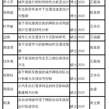
罗小芹
城市道路行程时间特性分析及估计
博士
2020
王殿海
常态和异常条件下交通流速度估计
张帅超
陈喜群
与预测
博士
2020
基于强化微观仿真的网联自动驾驶
叶芳敏
王亦兵
混行交通流特性分析
硕士
2020
边驰
城市公共交通支付方式影响研究
硕士
2020
王福建
基于深度学习的路网短时交通流预
周凌霄
陈喜群
测
硕士
2020
基于延误的信号交叉口相位差优化
沈辛夷
王殿海
方法
硕士
2020
基于网联车数据的城市网络排队估
张斯钰
王亦兵
计和最大压强信号控制
硕士
2020
小汽车出行需求特征的时空影响因
周禹佳
金盛
素建模与分析
硕士
2020
全自动驾驶环境下网联自动车路段
郭满
章立辉
运行轨迹优化
硕士
2020