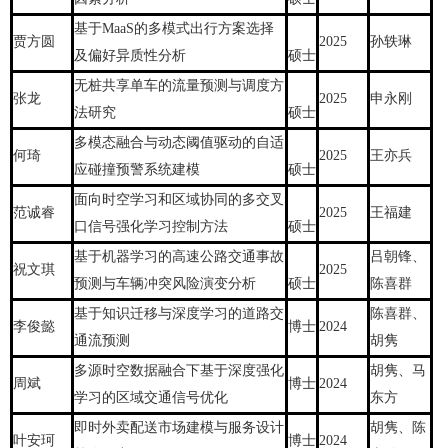
基于MaaS的多模式出行方案选择
贾方圆
2025
孙轶琳
及偏好异质性分析
硕士
无桩共享单车的流量预测与调度方
张龙
2025
申永刚
法研究
硕士
多模态融合与动态阈值驱动的自适
何琦
2025
王亦兵
应碰撞预警系统建模
硕士
面向时空学习和区域协同的多交叉
范诚睿
2025
王福建
口信号强化学习控制方法
硕士
基于机器学习的高速公路交通事故
吕朝锋、
祝文琪
2025
预测与车辆冲突风险演变分析
硕士
陈喜群
基于知识迁移与深度学习的道路交
陈喜群、
李俊懿
博士
2024
通流预测
胡隽
多源时空数据融合下基于深度强化
胡隽、马
周斌
博士
2024
学习的区域交通信号优化
东方
即时外卖配送市场建模与服务设计
胡隽、陈
叶安珂
博士
2024