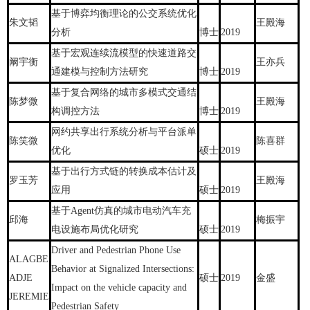
基于博弈均衡理论的公交系统优化
朱文韬
王殿海
分析
博士
2019
基于宏观连续流模型的快速道路交
阚宇衡
王亦兵
通建模与控制方法研究
博士
2019
基于复合网络的城市多模式交通结
陈梦微
王殿海
构调控方法
博士
2019
网约共享出行系统分析与平台派单
陈笑微
陈喜群
优化
硕士
2019
基于出行方式链的转换成本估计及
罗玉芳
王殿海
应用
硕士
2019
基于Agent仿真的城市电动汽车充
邱海
梅振宇
电设施布局优化研究
硕士
2019
Driver and Pedestrian Phone Use
ALAGBE
Behavior at Signalized Intersections:
ADJE
硕士
2019
金盛
Impact on the vehicle capacity and
JEREMIE
Pedestrian Safety