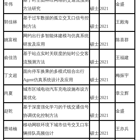
基于时空图神经网络的交通流预测
常伟
金盛
方法研究
硕士
2021
基于过车数据的孤立交叉口信号控
郭佳林
王殿海
制方法
硕士
2021
网约出行多智能体建模与仿真系统
姚富根
陈喜群
研发及应用
硕士
2021
基于站点实时关联度的短时公交客
俞佳浩
王福建
流预测方法
硕士
2021
面向停车换乘的多模式组合出行
丁文超
梅振宇
Agent仿真系统设计及应用
硕士
2021
城市区域电动汽车充电设施布设方
尚夏
章立辉
案优化
硕士
2021
基于深度强化学习的干线交通信号
赵乾
金盛
协调优化控制方法
硕士
2021
移动网联环境下城市信号交叉口车
曹靖楠
王亦兵
辆排队高频估计
硕士
2021