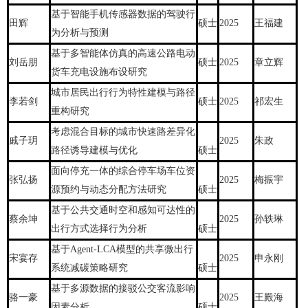
基于智能手机传感器数据的驾驶行
田辉
硕士
2025
王福建
为分析与预测
基于多智能体仿真的高速公路电动
刘岳朋
硕士
2025
章立辉
货车充电设施布设研究
城市居民出行行为特性建模与路径
李若剑
硕士
2025
祁宏生
重构研究
考虑混合目标的城市快速路差异化
戚子玥
2025
朱政
路径诱导建模与优化
硕士
面向停充一体的综合停车场车位资
张弘扬
2025
梅振宇
源预约与动态分配方法研究
硕士
基于公共交通时空和感知可达性的
蔡余坤
2025
孙轶琳
出行方式选择行为分析
硕士
基于Agent-LCA模型的共享微出行
宋宴存
2025
申永刚
系统减碳策略研究
硕士
基于多源数据的接驳公交客流影响
骆一豪
2025
王殿海
因素分析
硕士