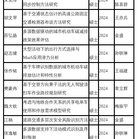
朱奕璋
2024
同步控制方法研究
硕士
陈喜群
基于交通状态估计的高速公路固定
胡文琴
2024
王亦兵
交通检测器布设方法研究
硕士
多源数据驱动的城市机动车碳减排
苏弘扬
2024
金盛
政策效果评估
硕士
大型活动下的出行方式选择与
赵志健
2024
孙轶琳
MaaS应用潜力分析
硕士
基于车牌识别数据的城市机动车碳
张作铭
2024
王福建
排放估计和特性分析
硕士
基于交替方向乘子法的无人驾驶清
樊豪冉
2024
章立辉
扫车作业路径规划研究
硕士
考虑与地铁合作关系的共享电单车
魏大钦
2024
梅振宇
使用和停放需求模型研究
硕士
江杨
道路交通多层次安全风险识别方法
硕士
2024
金盛
多源数据支持下活动模式识别及序
张逸敏
2024
孙轶琳
列预测
硕士