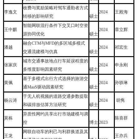
收费与奖励策略对驾车通勤者方式
李逸文
2024
王殿海
转移的影响研究
硕士
智能网联混行条件下交叉口时空资
王中麒
2024
章立辉
源协同优化
硕士
融合CTM与MFD的多区域多模式
潘越
2024
祁宏生
交通流建模与仿真
硕士
城市交通事故地点行车延误程度的
张家庆
2024
申永刚
多维度影响因素研究
硕士
基于多模式出行方式选择的旅游交
黄佩
2024
孙轶琳
通MaaS驱动因素研究
硕士
于无人机视频的道路交通参数提取
杨云涛
2024
胡隽
和碳排放估算方法研究
硕士
异质性网约共享出行市场建模与调
莫栋
陈喜群
控
博士
2023
网联自动车的利己与利群换道及其
王龙
王亦兵