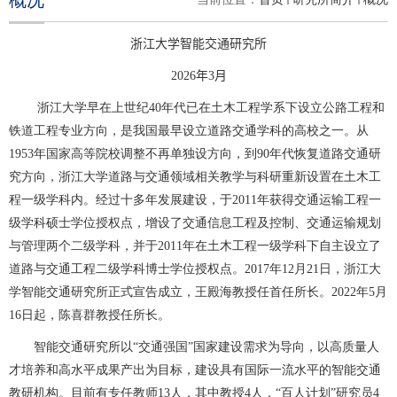
概况
浙江大学智能交通研究所
2026
年
3
月
浙江大学早在上世纪
40
年代已在土木工程学系下设立公路工程和
铁道工程专业方向，是我国最早设立道路交通学科的高校之一。从
1953
年国家高等院校调整不再单独设方向，到
90
年代恢复道路交通研
究方向，浙江大学道路与交通领域相关教学与科研重新设置在土木工
程一级学科内。经过十多年发展建设，于
2011
年获得交通运输工程一
级学科硕士学位授权点，增设了交通信息工程及控制、交通运输规划
与管理两个二级学科，并于
2011
年在土木工程一级学科下自主设立了
道路与交通工程二级学科博士学位授权点。
2017
年
12
月
21
日，浙江大
学智能交通研究所正式宣告成立，王殿海教授任首任所长。
2022
年
5
月
16
日起，陈喜群教授任所长。
智能交通研究所以“交通强国”国家建设需求为导向，以高质量人
才培养和高水平成果产出为目标，建设具有国际一流水平的智能交通
教研机构。目前有专任教师13人，其中教授4人，“百人计划”研究员4