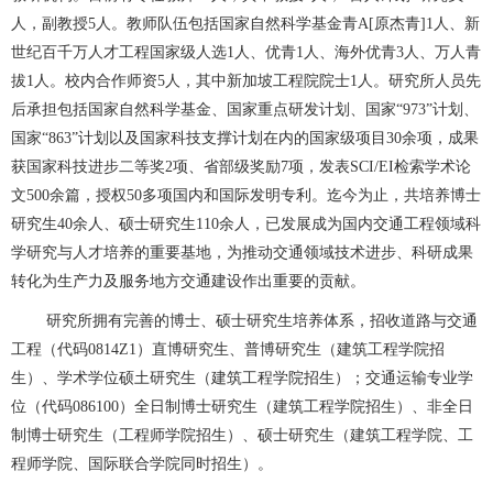
人，副教授5人。教师队伍包括国家自然科学基金青A[原杰青]1人、新
世纪百千万人才工程国家级人选1人、优青1人、海外优青3人、万人青
拔1人。校内合作师资
5
人，其中新加坡工程院院士
1
人。研究所人员先
后承担包括国家自然科学基金、国家重点研发计划、国家
“973”
计划、
国家
“863”
计划以及国家科技支撑计划在内的国家级项目
30
余项，成果
获国家科技进步二等奖
2
项、省部级奖励
7
项，发表
SCI/EI
检索学术论
文
500
余篇，授权
50
多项国内和国际发明专利。迄今为止，共培养博士
研究生
40
余人、硕士研究生
110
余人，已发展成为国内交通工程领域科
学研究与人才培养的重要基地，为推动交通领域技术进步、科研成果
转化为生产力及服务地方交通建设作出重要的贡献。
研究所拥有完善的博士、硕士研究生培养体系，招收道路与交通
工程（代码0814Z1）直博研究生、普博研究生（建筑工程学院招
生）、学术学位硕土研究生（建筑工程学院招生）；交通运输专业学
位（代码086100）全日制博士研究生（建筑工程学院招生）、非全日
制博士研究生（工程师学院招生）、硕士研究生（建筑工程学院、工
程师学院、国际联合学院同时招生）。