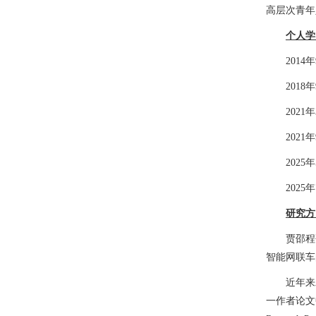
高层次青年
个人学
201
201
2021
202
2025
2025
研究方
贾邵程
智能网联车
近年来发
一作者论文中包含交