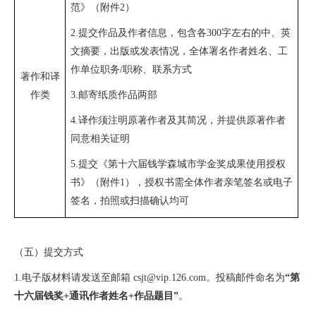
范》（附件
2
）
2.
提交作品及作者信息，包含各
300
字左右的中、英
文摘要，出版或发表情况，全体署名作者姓名、工
作单位职务
/
职称、联系方式
著作和译
作类
3.
邮寄纸质作品两部
4.
译作须注明原著作者及其简况，并提供原著作者
同意相关证明
5.
提交《第十六届钱学森城市学金奖成果使用授权
书》（附件
1
），授权书需全体作者亲笔签名或电子
签名，拍照或扫描确认均可
（五）提交方式
1.
电子版材料请发送至邮箱
csjt@vip.126.com
。投稿邮件命名为
“第
十六届钱奖
+
通讯作者姓名
+
作品题目”
。