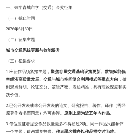
一、钱学森城市学（交通）金奖征集
（一）截止时间
2026
年
6
月
30
日
（二）
征集主题
城市交通系统更新与效能提升
（三）
征集要求
1.
应征作品须紧扣主题，
聚焦存量交通基础设施更新、数智赋能低
空经济高质量发展、交通与城市空间复合利用模式等重点方向
，做
到观点鲜明、论证充分、逻辑严密、表述精准，具有理论深度和实
践价值。
2.
已公开发表或未公开发表的论文、研究报告、著作、译作（需经
原著作者书面同意）均可参评。
原则上需为近五年内作品。
3.
每位应征者提交作品数量最多不得超过
2
项。同一作品只能参评
一个主题，请勿重复投递。
作者署名排序以作品提交时为准。