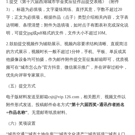
1.
提交《第十六届西湖城市学金奖应征作品提交表格》（附件
3
）。标题为必填项，文字凝练简练、直抒其意，字数不超过
20
字；正文为必填项，根据作品（点子）类型介绍相关内容，文字表
达明晰、条理清楚；附件为选填项，如对点子有图表补充或深化说
明，可提交
jpg
或
pdf
格式的文件，文件大小不超过
10M
。
2.
鼓励提交视频作为辅助展示。视频内容要求结构清晰、直观简洁
的方式展示，视频时长一般不超过
1
分钟，手机、平板、单反或其
他摄像设备均可拍摄，作为邮件附件提交至征集邮箱即可，优质视
频可在“城市怎么办”官方抖音、微信展示推广，并在评审过程中，
优先向评审专家展示。
（五）提交方式
电子版材料发送至邮箱
csjt@vip.126.com
，相关图片、视频文件以
附件形式发送。投稿邮件命名方式
“第十六届西奖
+
通讯作者姓名
+
作品名称”
。无需邮寄纸质材料。
（六）奖项设置
“
城市交通
”“
城市土地住房
”““
城市文化遗产
”“
城市环境
”“
城市人口