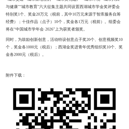
与健康
”“
城市教育
”
六大征集主题共同设置西湖城市学金奖评委会
特别奖
1
个、奖金
20
万元（税前，其中
10
万元来源于智库服务自筹
经费）；十佳作品（点子）
10
个，奖金各
1
万元（税前）。组委会
将在
“
中国城市学年会
·2026”
上为获奖者颁奖。
同时，为鼓励创新创意，活动特设创意点子奖
20
个、创意视频奖
10
个，奖金各
1000
元（税后）；西湖金奖进青年优秀组织奖
10
个、奖
金各
2000
元（税后）。
附件下载：