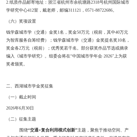
2.
纸质作品邮寄地址：浙江省杭州市余杭塘路
2318
号杭州国际城市
学研究中心
412
室，戴老师，邮编
311121
，
0571-88722686
。
（六）奖项设置
钱学森城市学（交通）金奖
1
名，奖金
50
万元（税前，其中
40
万元
为智库服务自筹经费）；钱学森城市学（交通）金奖提名奖
10
名，
奖金各
2
万元（税前）；优秀奖若干名。部分获奖作品节选或摘录
编入《城市学研究》。组委会将在“中国城市学年会·
2026
”上为获
奖者颁奖。
二、西湖城市学金奖征集
（一）截止时间
2026
年
6
月
30
日
（二）
征集主题
围绕
“交通
+
复合利用模式创新”
主题，聚焦于推动空间、产