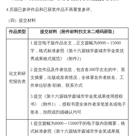
4.
历届已参评作品和已获奖作品不再重复参评。
（四）提交材料
作品类型
提交材料（附件材料扫文末二维码获取）
1.
提交电子版作品全文，正文篇幅为
8000
～
15000
字，格式标准参照《第十六届钱学森城市学金奖优
秀成果格式规范》（附件
2
）
2.
提交作品及作者信息，包含各
300
字左右的中、英
论文和研
文摘要，出版或发表情况，全体署名作者姓名、工
究报告类
作单位职务
/
职称、联系方式
3.
提交《第十六届钱学森城市学金奖成果使用授权
书》（附件
1
），授权书需全体作者亲笔签名或电子
签名，拍照或扫描确认均可
1.
提交篇幅为
8000
～
15000
字的电子版内容概要，格
式标准参照《第十六届钱学森城市学金奖成果规