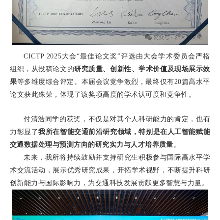
CICTP 2025
大会
“
最佳论文奖
”
评选由大会学术委员会严格
组织，从投稿论文的
研究质量、创新性、学术价值及现场展示效
果
等多维度综合评定。本届会议竞争激烈，最终仅有
20
篇高水平
论文获此殊荣，体现了该奖项高度的学术认可度和竞争性。
付清浩同学的获奖，不仅是对其个人科研能力的肯定，也
有
力彰显了
我所在智能交通前沿研究领域，特别是在人工智能赋能
交通数据处理与预测方向的研究实力与人才培养质量
。
未来，我所将持续鼓励并支持研究生积极参与国际高水平学
术交流活动，展示优秀研究成果，开拓学术视野，不断提升科研
创新能力与国际影响力，为交通科技发展贡献更多智慧与力量。