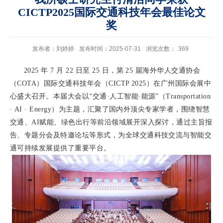
CICTP2025国际交通科技年会最佳论文
奖
发布者：刘婷婷
发布时间：2025-07-31
浏览次数：
369
2025
年
7
月
22
日至
25
日，第
25
届海外华人交通协会
（
COTA
）国际交通科技年会（
CICTP 2025
）在广州国际会展中
心盛大召开。本届大会以“交通·人工智能·能源”（
Transportation
· AI · Energy
）为主题，汇聚了国内外顶尖专家学者，围绕智慧
交通、
AI
赋能、绿色出行等前沿领域展开深入探讨，通过主旨报
告、专题分会及特邀论坛等形式，为全球交通科技交流与智能交
通可持续发展提供了重要平台。