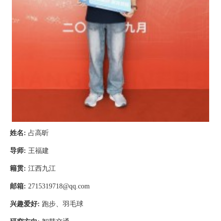
姓名
:
占高昕
导师
:
王福建
籍贯
:
江西九江
邮箱
:
2715319718@qq.com
兴趣爱好
:
跑步、羽毛球