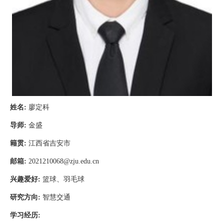
姓名
:
廖定科
导师
:
金盛
籍贯
:
江西省吉安市
邮箱
:
2021210068@zju.edu.cn
兴趣爱好
:
篮球、羽毛球
研究方向
:
智慧交通
学习经历
: