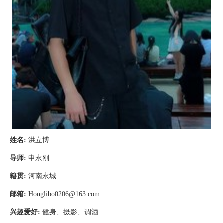
姓名
:
洪立博
导师
:
申永刚
籍贯
:
河南永城
邮箱
:
Honglibo0206@163.com
兴趣爱好
:
健身、摄影、调酒