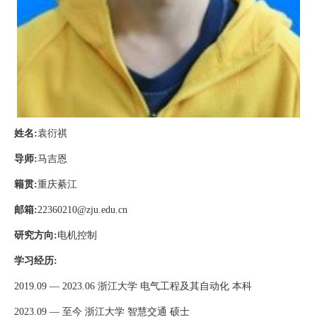
姓名
:
袁衍祺
导师
:
马吉恩
籍贯
:
重庆綦江
邮箱
:
22360210@zju.edu.cn
研究方向
:
电机控制
学习经历
:
2019.09
—
2023.06
浙江大学 电气工程及其自动化 本科
2023.09
— 至今
浙江大学 智慧交通 硕士