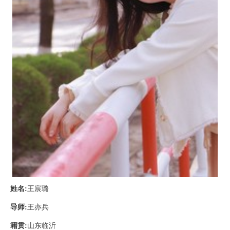
姓名
:
王宸璐
导师
:
王亦兵
籍贯
:
山东临沂