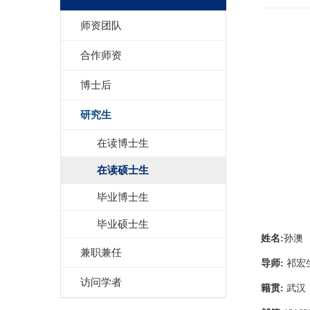
师资团队
合作师资
博士后
研究生
在读博士生
在读硕士生
毕业博士生
毕业硕士生
姓名
:
孙澳
兼职兼任
导师
:
祁宏
访问学者
籍贯
:
武汉