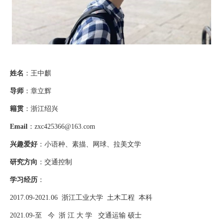
姓名
：王中麒
导师
：章立辉
籍贯
：浙江绍兴
Email
：
zxc425366@163.com
兴趣爱好
：小语种、素描、网球、拉美文学
研究方向
：交通控制
学习经历
：
2017.09-2021.06
浙江工业大学
土木工程
本科
2021.09-
至
今
浙 江 大 学
交通运输 硕士