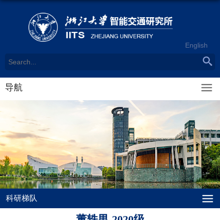
English
导航
科研梯队
董轶男-2020级