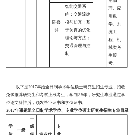
用物
智能交通系
理、应
统；交通流建
用数
陈喜
模与仿真；基
学、系
群
于仿真的
优化
统工
理论与方法；
程、机
交通管理与控
械类考
制
生报
考。
以下是
2017
年始全日制学术学位硕士研究生招生专业，招收
免试推荐研究生和考试上线考生，学制
2.5
年，研究生毕业通过学
位论文答辩后，颁发毕业证书和学位证书。
2017
年课题组全日制学术学位、专业学位硕士研究生招生专业目录
一
学
级
专
一级
位
学
专业代
业