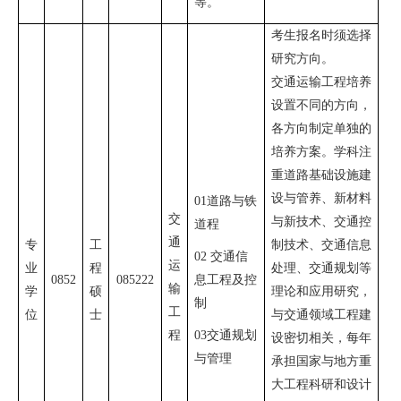
等。
考生报名时须选择
研究方向。
交通运输工程培养
设置不同的方向，
各方向制定单独的
培养方案。学科注
重道路基础设施建
设与管养、新材料
01
道路与铁
交
与新技术、交通控
道程
通
专
工
制技术、交通信息
02
交通信
运
业
程
处理、交通规划等
0852
085222
息工程及控
输
学
硕
理论和应用研究，
制
工
位
士
与交通领域工程建
程
03
交通规划
设密切相关，每年
与管理
承担国家与地方重
大工程科研和设计