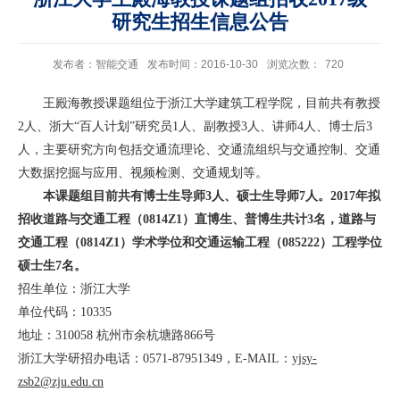
研究生招生信息公告
发布者：智能交通
发布时间：2016-10-30
浏览次数：
720
王殿海教授课题组位于浙江大学建筑工程学院，目前共有教授
2
人、浙大“百人计划”研究员
1
人、副教授
3
人、讲师
4
人、博士后
3
人，主要研究方向包括交通流理论、交通流组织与交通控制、交通
大数据挖掘与应用、视频检测、交通规划等。
本课题组目前共有博士生导师
3
人、硕士生导师
7
人。
2017
年拟
招收道路与交通工程（
0814Z1
）直博生、普博生共计
3
名，道路与
交通工程（
0814Z1
）学术学位和交通运输工程（
085222
）工程学位
硕士生
7
名。
招生单位：浙江大学
单位代码：
10335
地址：
310058
杭州市余杭塘路
866
号
浙江大学研招办电话：
0571-87951349
，
E-MAIL
：
yjsy-
zsb2@zju.edu.cn