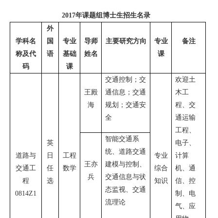
2017
年课题组博士生招生名录
外
学科名
国
专业
导师
主要研究方向
专业
备注
称及代
语
基础
姓名
课
码
课
交通控制；交
欢迎土
王殿
通信息；交通
木工
海
规划；交通安
程、交
全
通运输
工程、
智能交通系
英
电子、
统、道路交通
道路与
日
工程
专业
计算
王亦
建模与控制、
交通工
任
数学
综合
机、通
兵
交通信息
与状
程
选
知识
信、控
态监视、交通
0814Z1
制、电
流理论
气、应