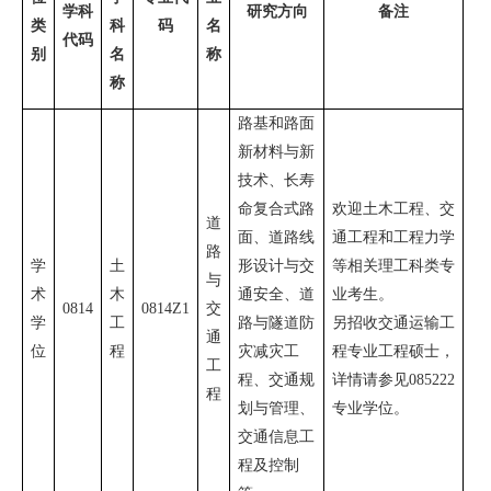
学科
研究方向
备注
类
科
码
名
代码
别
名
称
称
路基和路面
新材料与新
技术、长寿
命复合式路
欢迎土木工程、交
道
面、道路线
通工程和工程力学
路
学
土
形设计与交
等相关理工科类专
与
术
木
通安全、道
业考生。
0814
0814Z1
交
学
工
路与隧道防
另招收交通运输工
通
位
程
灾减灾工
程专业工程硕士，
工
程、交通规
详情请参见
085222
程
划与管理、
专业学位。
交通信息工
程及控制