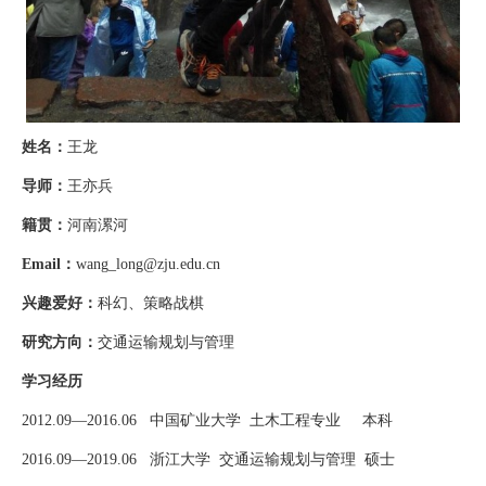
姓名
：
王龙
导师
：
王亦兵
籍贯
：
河南漯河
Email
：
wang_long@zju.edu.cn
兴趣爱好
：
科幻、策略战棋
研究方向
：
交通运输规划与管理
学习经历
2012.09
—
2016.06
中国矿业大学 土木工程专业
本科
2016.09
—
2019.06
浙江大学 交通运输规划与管理
硕士