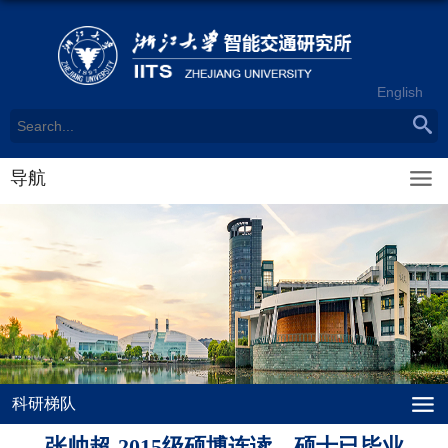
English
导航
科研梯队
张帅超-2015级硕博连读、硕士已毕业