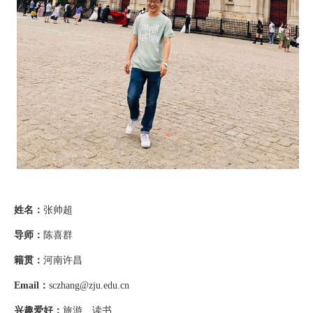
姓名
：
张帅超
导师
：
陈喜群
籍贯
：
河南许昌
Email
：
sczhang@zju.edu.cn
兴趣爱好
：
旅游、读书